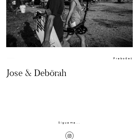
BODAS
CONTACTO
SOBRE MI
Prebodas
Jose & Debörah
Sígueme...