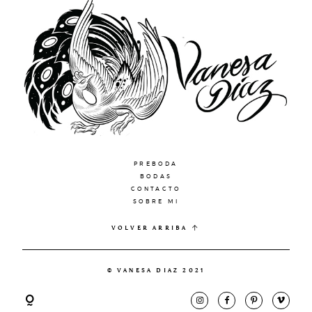
PREBODA
BODAS
CONTACTO
SOBRE MI
VOLVER ARRIBA
© VANESA DIAZ 2021