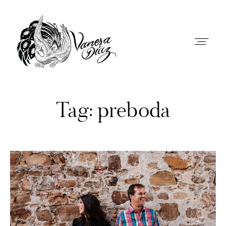
Vanesa Díaz - Fotógrafa documental de
bodas en Andalucía
Tag: preboda
PREBODA
BODAS
CONTACTO
SOBRE MI