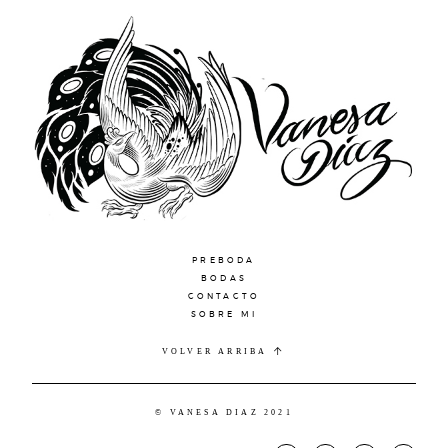
PREBODA
BODAS
CONTACTO
SOBRE MI
VOLVER ARRIBA
© VANESA DIAZ 2021