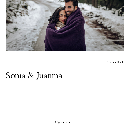
Prebodas
Sonia & Juanma
PREBODA
BODAS
Sígueme...
CONTACTO