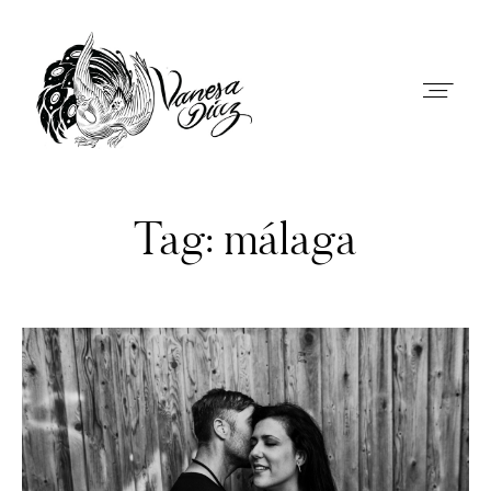
Vanesa Díaz - Fotógrafa documental de
bodas en Andalucía
Tag: málaga
PREBODA
BODAS
CONTACTO
SOBRE MI