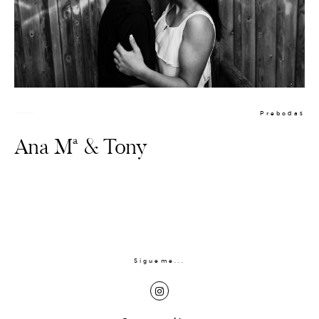
Prebodas
Ana Mª & Tony
PREBODA
BODAS
Sígueme...
CONTACTO