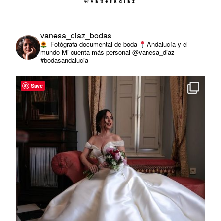
@vanesadiaz
SOBRE MI
vanesa_diaz_bodas
Fotógrafa documental de boda
Andalucía y el
mundo
Mi cuenta más personal @vanesa_diaz
#bodasandalucia
Save