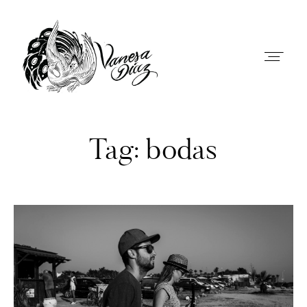
Vanesa Díaz - Fotógrafa documental de
bodas en Andalucía
Tag: bodas
PREBODA
BODAS
CONTACTO
SOBRE MI