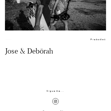
Prebodas
Jose & Debörah
PREBODA
BODAS
Sígueme...
CONTACTO