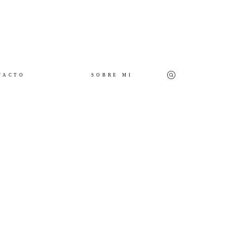
TACTO
SOBRE MI
PREBODA
BODAS
CONTACTO
SOBRE MI