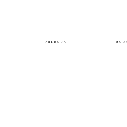
Vanesa Díaz - Fotógrafa documental de bodas en 
PREBODA
BOD