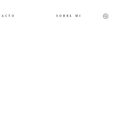
TACTO
SOBRE MI
PREBODA
BODAS
CONTACTO
SOBRE MI